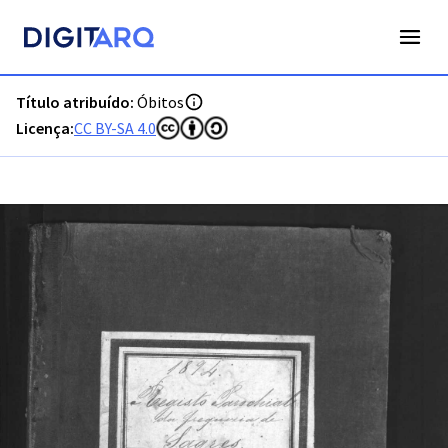
PT-ADFAR-PRQ-VBP04-003-00034_m0001.jpg - Óbitos - ADFA
Título atribuído:
Óbitos
Licença:
CC BY-SA 4.0