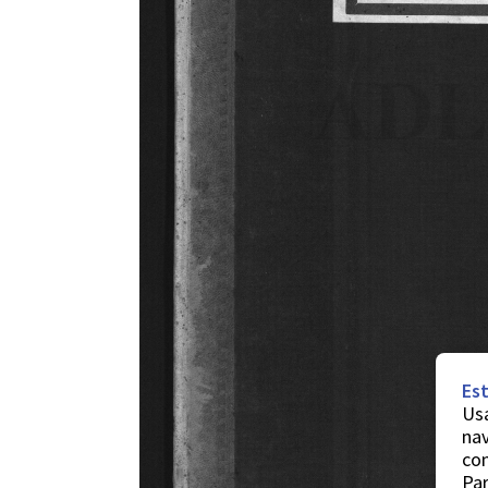
Est
Usa
nav
co
Par