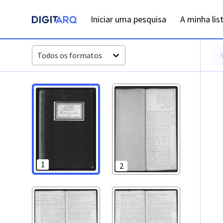
PT-ADLSB-PRQ-PALQ02-002-C19_m0001.jpg - Digitarq
Iniciar uma pesquisa
A minha lis
Todos os formatos
1
2