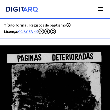
PT-ADLSB-PRQ-PLGS06-001-B4_m0001.jpg - Digitarq
Título formal:
Registos de baptismo
Licença:
CC BY-SA 4.0