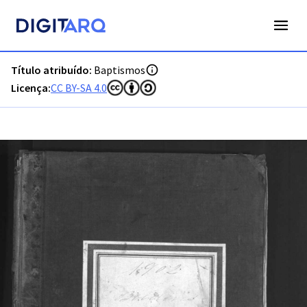
PT-ADFAR-PRQ-VBP02-001-00048_m0001.jpg - Digitarq
Título atribuído:
Baptismos
Licença:
CC BY-SA 4.0