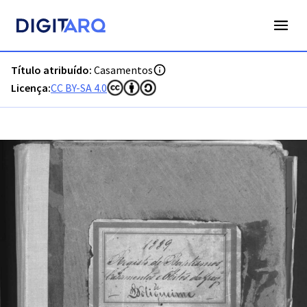
PT-ADFAR-PRQ-LLE04-002-00029_m0001.jpg - Digitarq
Título atribuído:
Casamentos
Licença:
CC BY-SA 4.0