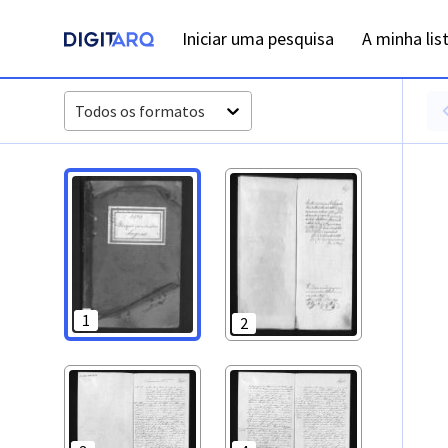
PT-ADFAR-PRQ-VBP04-002-00034_m0001.jpg - Casamentos -
Iniciar uma pesquisa
A minha lis
Todos os formatos
1
2