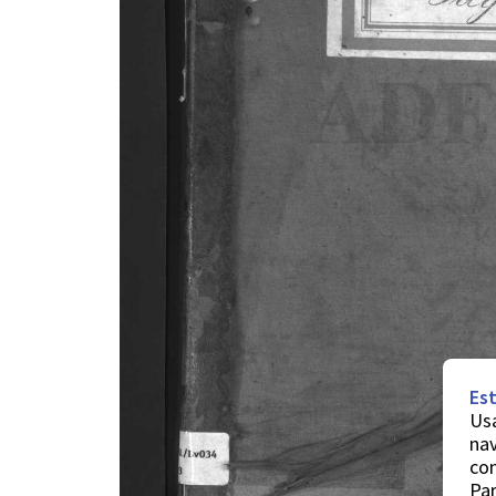
Est
Usa
nav
co
Par