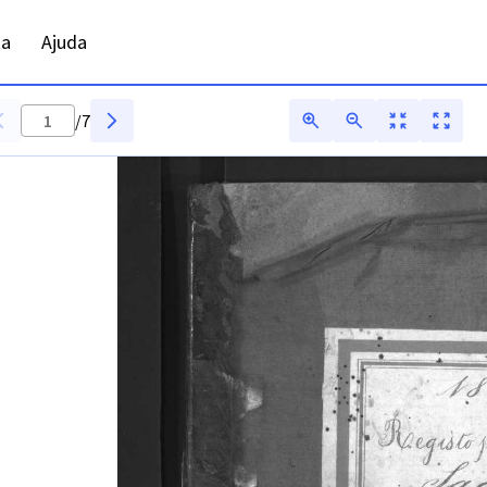
 ADFAR - Digitarq
ta
Ajuda
/
7