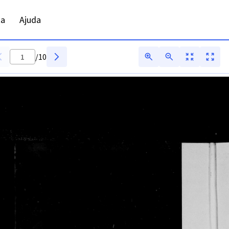
 ADFAR - Digitarq
ta
Ajuda
/
10