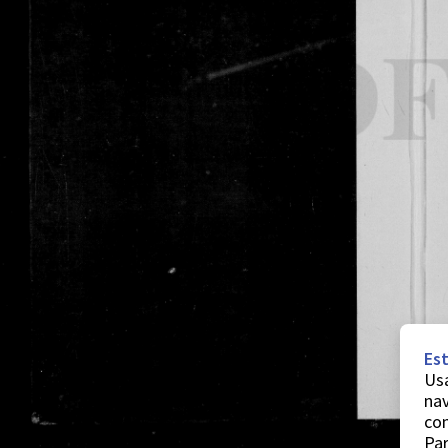
Est
Usa
nav
co
Par