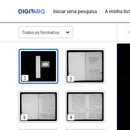
PT-ADFAR-PRQ-LGS02-002-00012_m0001.jpg - Casamentos -
Iniciar uma pesquisa
A minha lis
Todos os formatos
1
2
3
4