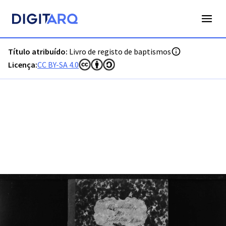
PT-ADVRL-PRQ-PPRG03-001-014_m0001.jpg - Digitarq
Título atribuído:
Livro de registo de baptismos
Licença:
CC BY-SA 4.0