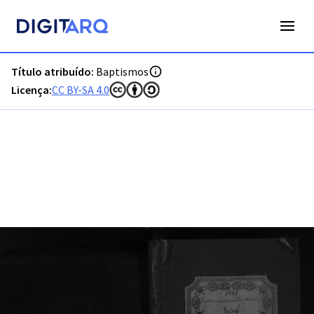
PT-ADFAR-PRQ-OLH04-001-00023_m0001.jpg - Baptismos - 
Título atribuído:
Baptismos
Licença:
CC BY-SA 4.0