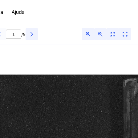
- ADFAR - Digitarq
ta
Ajuda
/
9