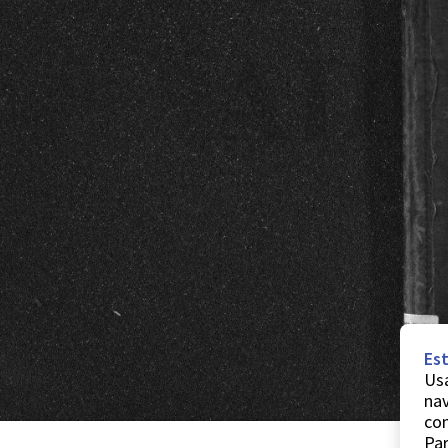
Est
Usa
nav
co
Par