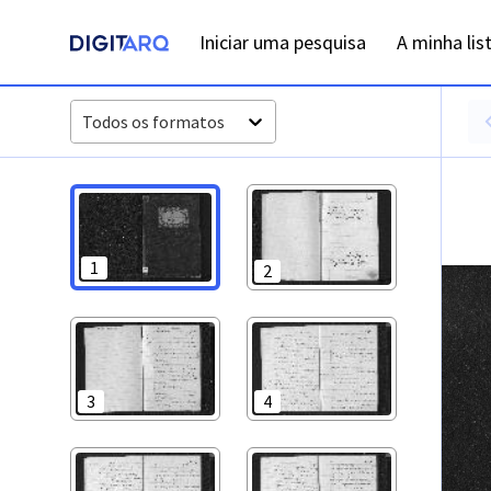
PT-ADFAR-PRQ-MCQ01-002-00025_m0001.jpg - Casamentos 
Iniciar uma pesquisa
A minha lis
Todos os formatos
1
2
3
4