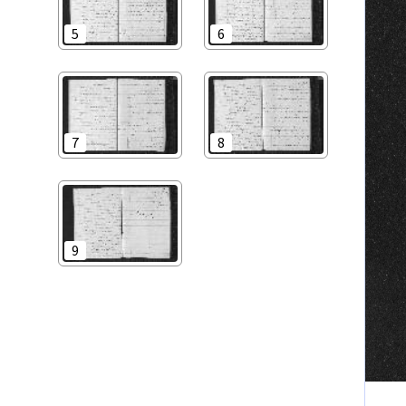
5
6
7
8
9