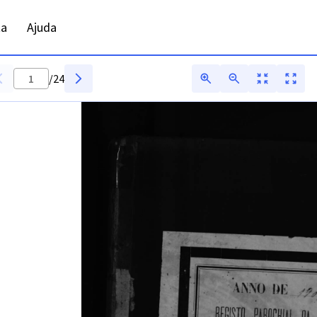
ta
Ajuda
/
24