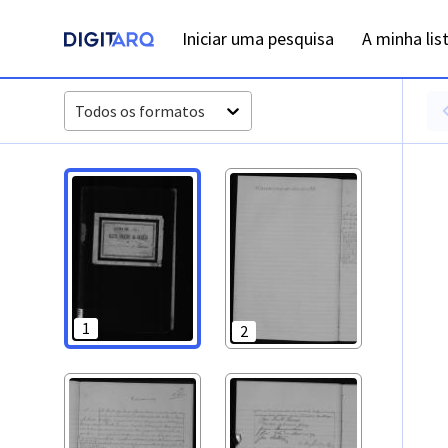
PT-ADFAR-PRQ-TVR07-002-0058_m0001.jpg - Digitarq
Iniciar uma pesquisa
A minha lis
Todos os formatos
1
2