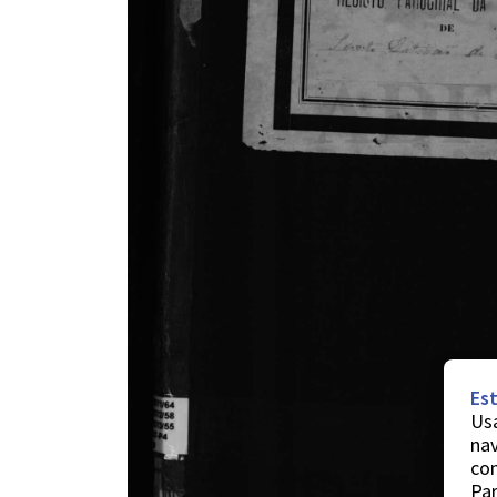
Est
Usa
nav
co
Par