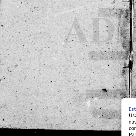
Est
Usa
nav
co
Par