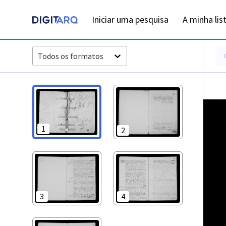
PT-ADFAR-PRQ-VBP04-003-00015_m0001.jpg - Óbitos - ADFA
Iniciar uma pesquisa
A minha lis
Todos os formatos
1
2
3
4