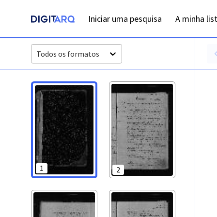
PT-ADFAR-PRQ-FAR04-002-00039_m0001.jpg - Casamentos -
Iniciar uma pesquisa
A minha lis
Todos os formatos
1
2