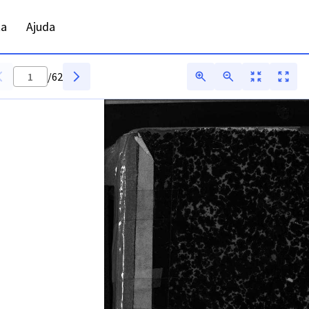
 ADFAR - Digitarq
ta
Ajuda
/
62