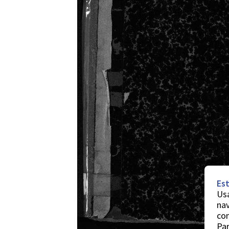
Est
Usa
nav
co
Par