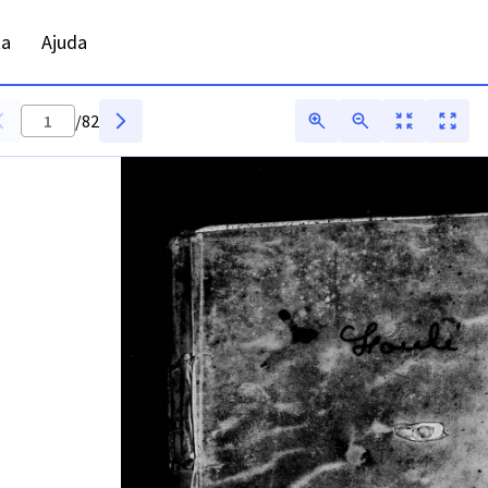
aptismo - ANTT - Digitarq
ta
Ajuda
/
82