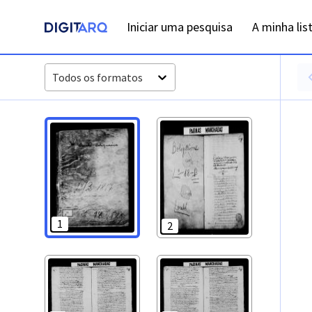
PT-ADLSB-PRQ-PLLE04-001-B18_m0001.jpg - Registos de b
Iniciar uma pesquisa
A minha lis
Todos os formatos
1
2