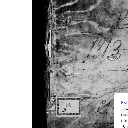
Est
Usa
nav
co
Par