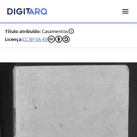
PT-ADFAR-PRQ-LGS06-002-00051_m0001.jpg - Casamentos -
Título atribuído:
Casamentos
Licença:
CC BY-SA 4.0