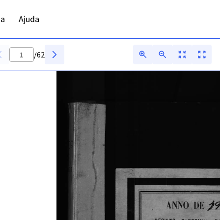
ta
Ajuda
/
62