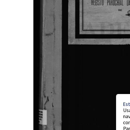
Est
Usa
nav
co
Par