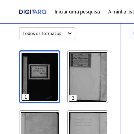
PT-ADFAR-PRQ-LLE06-001-00055_m0001.jpg - Digitarq
Iniciar uma pesquisa
A minha lis
Todos os formatos
1
2