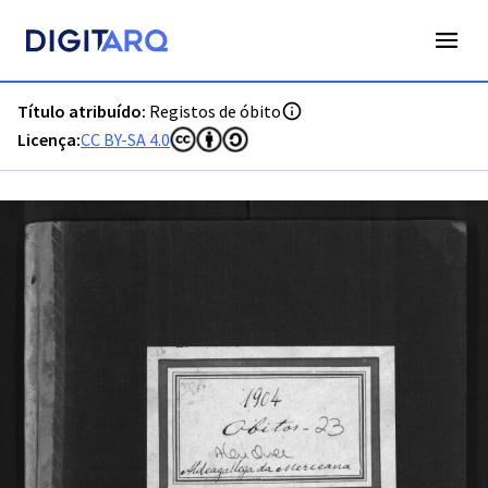
PT-ADLSB-PRQ-PALQ02-003-O23_m0001.jpg - Registos de ób
Título atribuído:
Registos de óbito
Licença:
CC BY-SA 4.0