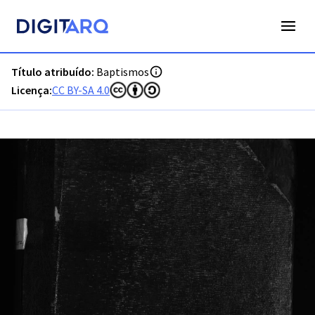
PT-ADFAR-PRQ-OLH01-001-00058_m0001.jpg - Digitarq
Título atribuído:
Baptismos
Licença:
CC BY-SA 4.0