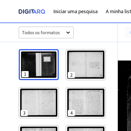
PT-ADFAR-PRQ-LLE06-002-00006_m0001.jpg - Digitarq
Iniciar uma pesquisa
A minha lis
Todos os formatos
1
2
3
4