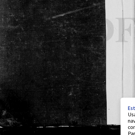
Est
Usa
nav
co
Par