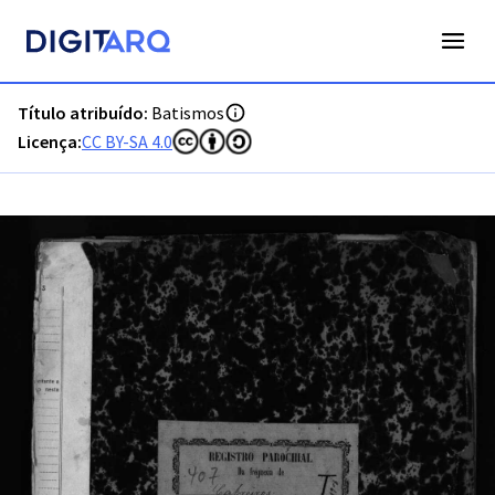
PT-ADAVR-PARC05-1-15_m00001.jpg - Batismos - ADAVR - D
Título atribuído:
Batismos
Licença:
CC BY-SA 4.0