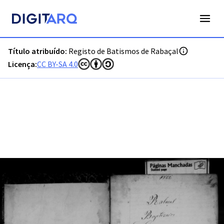
PT-ADGRD-PRQ-PMDA17-001-00004_m0001.jpg - Digitarq
Título atribuído:
Registo de Batismos de Rabaçal
Licença:
CC BY-SA 4.0