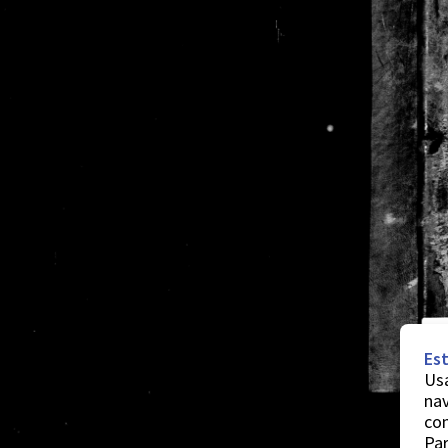
Est
Usa
nav
co
Par