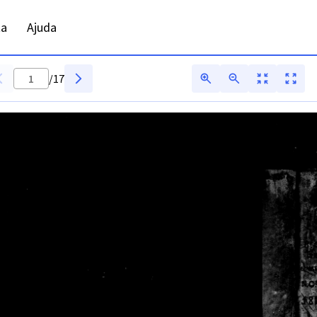
- ADFAR - Digitarq
ta
Ajuda
/
17