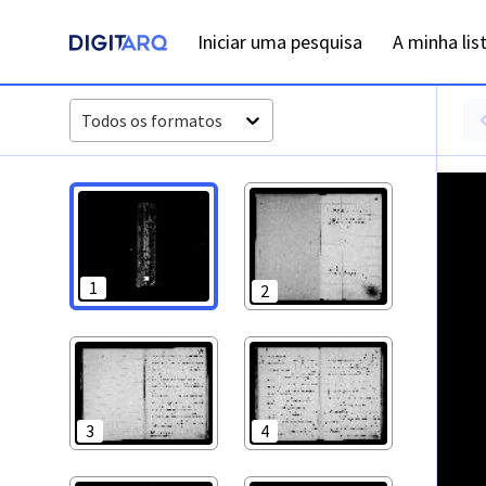
PT-ADFAR-PRQ-CTM02-002-00032_m0001.jpg - Casamentos 
Iniciar uma pesquisa
A minha lis
Todos os formatos
1
2
3
4