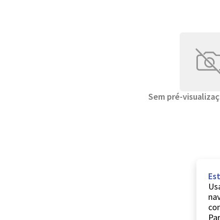
Sem pré-visualizaç
Est
Usa
nav
co
Par