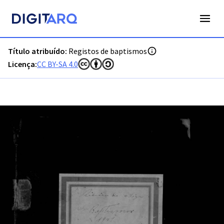
PT-ADPTG-PRQ-PPTG07-01-14B_m0001.jpg - Registos de ba
Título atribuído:
Registos de baptismos
Licença:
CC BY-SA 4.0