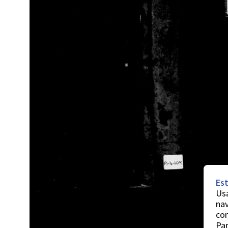
Est
Usa
nav
co
Par