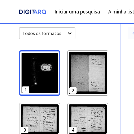
PT-ADFAR-PRQ-CTM03-003-00009_m0001.jpg - Digitarq
Iniciar uma pesquisa
A minha lis
Todos os formatos
1
2
3
4