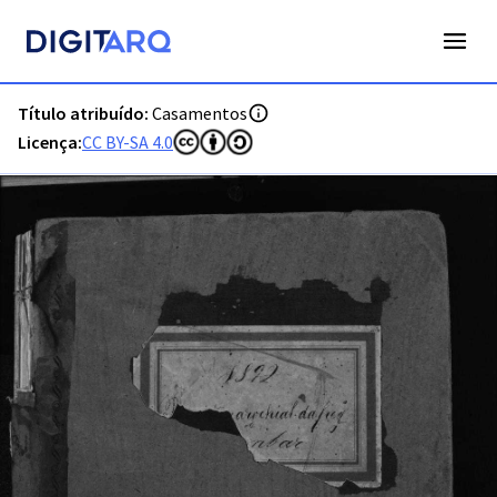
PT-ADFAR-PRQ-LGA01-002-00041_m0001.jpg - Digitarq
Título atribuído:
Casamentos
Licença:
CC BY-SA 4.0