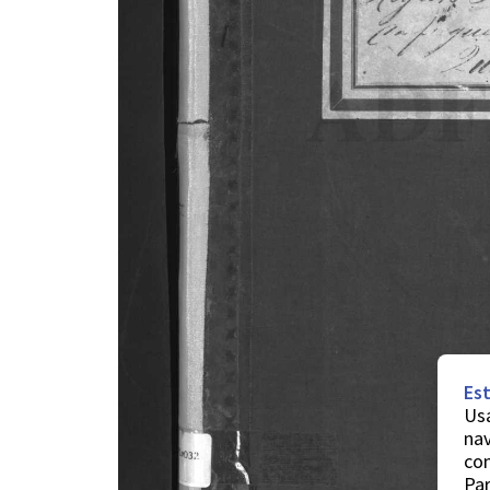
Est
Usa
nav
co
Par