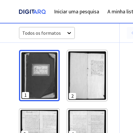
PT-ADFAR-PRQ-LLE06-002-00036_m0001.jpg - Digitarq
Iniciar uma pesquisa
A minha lis
Todos os formatos
1
2