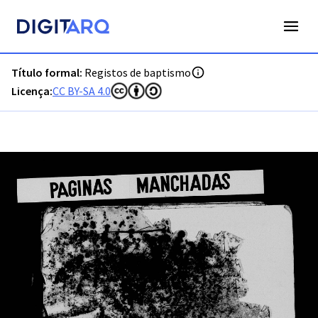
PT-ADLSB-PRQ-PLGS06-001-B3_m0001.jpg - Digitarq
Título formal:
Registos de baptismo
Licença:
CC BY-SA 4.0