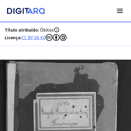
PT-ADFAR-PRQ-LLE06-003-00033_m0001.jpg - Digitarq
Título atribuído:
Óbitos
Licença:
CC BY-SA 4.0