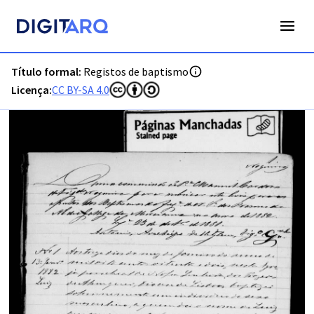
PT-ADLSB-PRQ-PALQ02-001-B14_m0001.jpg - Registos de b
Título formal:
Registos de baptismo
Licença:
CC BY-SA 4.0