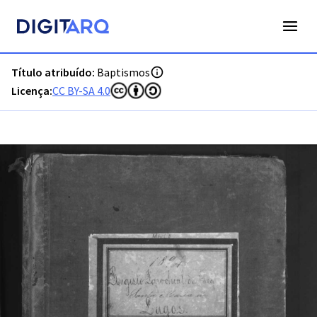
PT-ADFAR-PRQ-LGS05-001-00042_m0001.jpg - Digitarq
Título atribuído:
Baptismos
Licença:
CC BY-SA 4.0