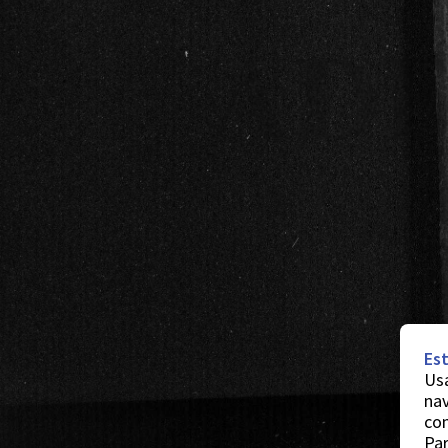
Est
Usa
nav
co
Par