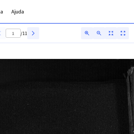
 ADFAR - Digitarq
ta
Ajuda
/
11