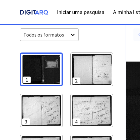
PT-ADFAR-PRQ-OLH01-002-00029_m0001.jpg - Casamentos -
Iniciar uma pesquisa
A minha lis
Todos os formatos
1
2
3
4