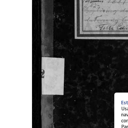
Est
Usa
nav
co
Par