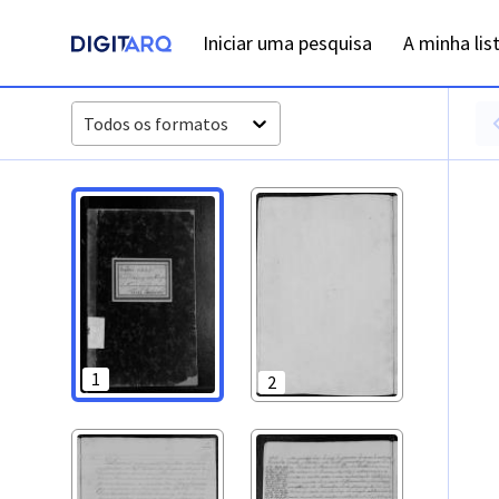
PT-ADEVR-PRQ-EVR13-001-0033_m0001.jpg - Digitarq
Iniciar uma pesquisa
A minha lis
Todos os formatos
1
2