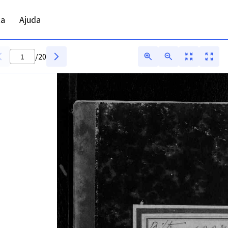
ta
Ajuda
/
20