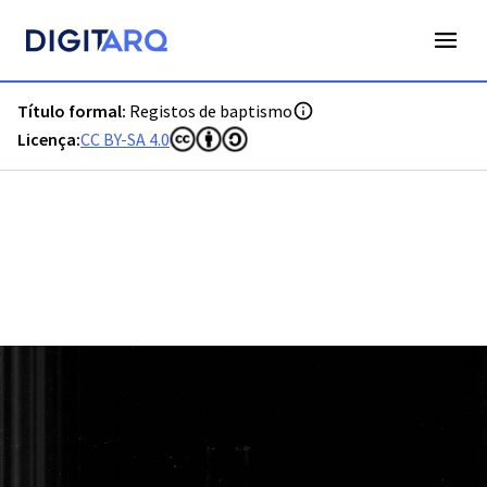
PT-ADLSB-PRQ-PCTM03-001-B2_m0001.jpg - Registos de ba
Título formal:
Registos de baptismo
Licença:
CC BY-SA 4.0