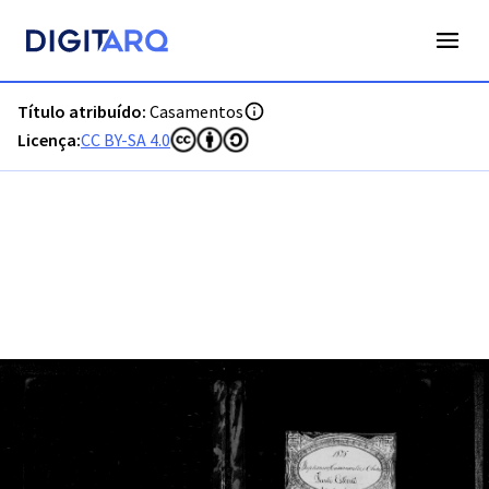
PT-ADFAR-PRQ-TVR07-002-00025_m0001.jpg - Casamentos -
Título atribuído:
Casamentos
Licença:
CC BY-SA 4.0