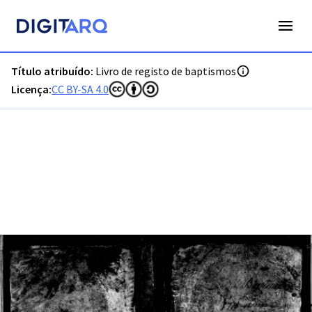
PT-ADVRL-PRQ-PPRG08-001-008_m0001.jpg - Digitarq
Título atribuído:
Livro de registo de baptismos
Licença:
CC BY-SA 4.0