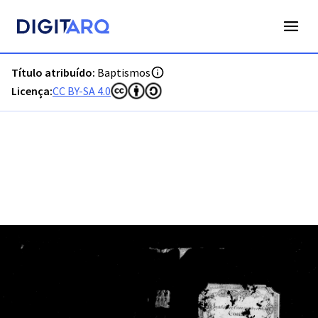
PT-ADFAR-PRQ-VRS01-001-00033_m0001.jpg - Digitarq
Título atribuído:
Baptismos
Licença:
CC BY-SA 4.0