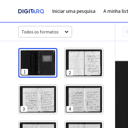
PT-ADFAR-PRQ-TVR04-003-00036_m0001.jpg - Óbitos - ADFA
Iniciar uma pesquisa
A minha lis
Todos os formatos
1
2
3
4