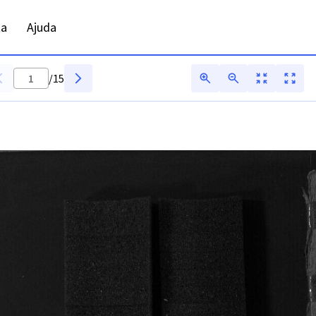
R - Digitarq
ta
Ajuda
/
15