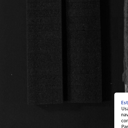
Est
Usa
nav
co
Par