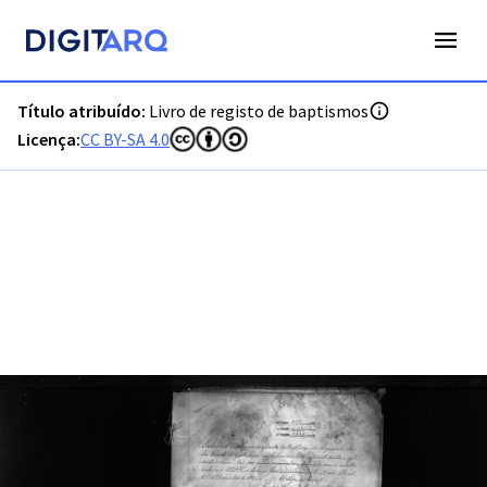
PT-ADVRL-PRQ-PPRG03-001-011_m0001.jpg - Livro de regist
Título atribuído:
Livro de registo de baptismos
Licença:
CC BY-SA 4.0