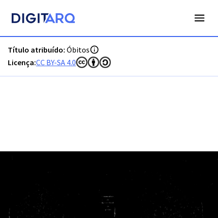
PT-ADFAR-PRQ-FAR04-003-00023_m0001.jpg - Óbitos - ADFA
Título atribuído:
Óbitos
Licença:
CC BY-SA 4.0