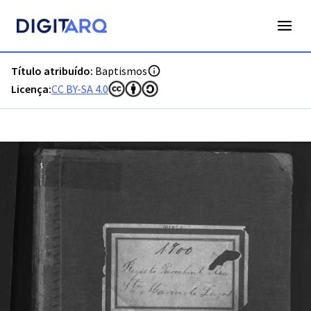
PT-ADFAR-PRQ-LGS05-001-00048_m0001.jpg - Baptismos - 
Título atribuído:
Baptismos
Licença:
CC BY-SA 4.0