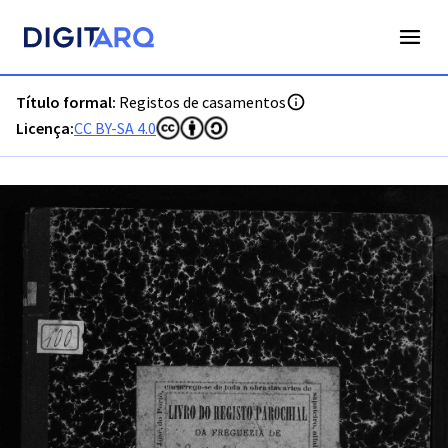
PT-ADPRT-PRQ-PVLG02-002-0041_m00001.jpg - Registos de
Título formal:
Registos de casamentos
Licença:
CC BY-SA 4.0