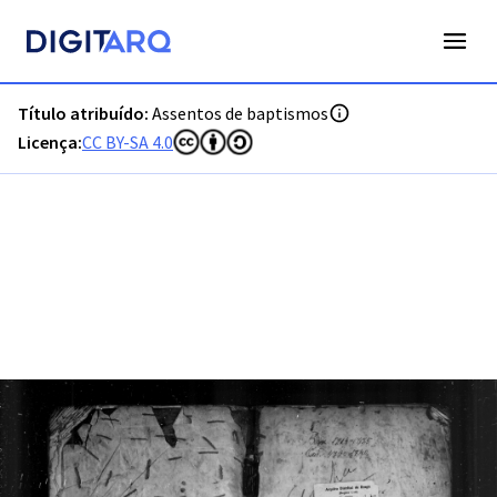
PT-ADVCT-PRQ-PVCT04-001-00005_m0004.jpg - Digitarq
Título atribuído:
Assentos de baptismos
Licença:
CC BY-SA 4.0