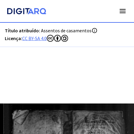
PT-ADVCT-PRQ-PVCT04-002-00006_m0001.jpg - Digitarq
Título atribuído:
Assentos de casamentos
Licença:
CC BY-SA 4.0