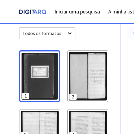
PT-ADFAR-PRQ-VBP02-003-00042_m0001.jpg - Digitarq
Iniciar uma pesquisa
A minha lis
Todos os formatos
1
2