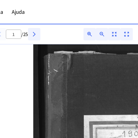
ta
Ajuda
/
25