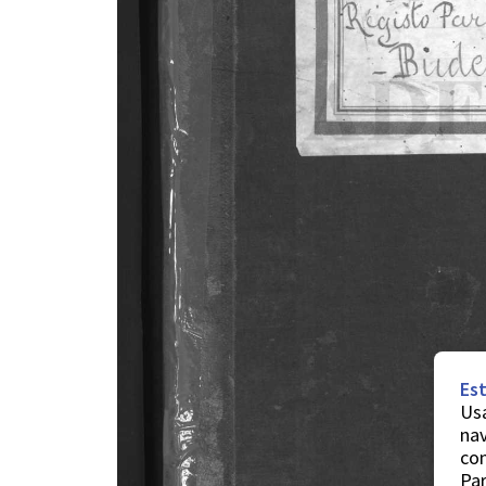
Est
Usa
nav
co
Par