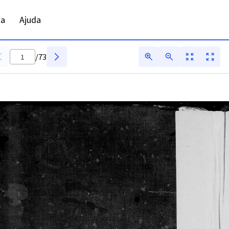
ta
Ajuda
/
73