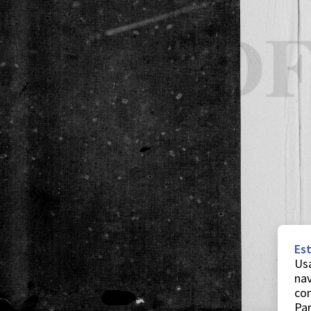
Est
Usa
nav
co
Par