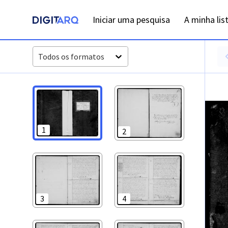
PT-ADFAR-PRQ-PTM03-001-00024_m0001.jpg - Digitarq
Iniciar uma pesquisa
A minha lis
Todos os formatos
1
2
3
4