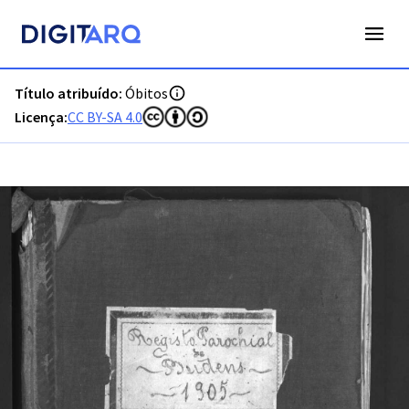
PT-ADFAR-PRQ-VBP02-003-00044_m0001.jpg - Digitarq
Título atribuído:
Óbitos
Licença:
CC BY-SA 4.0