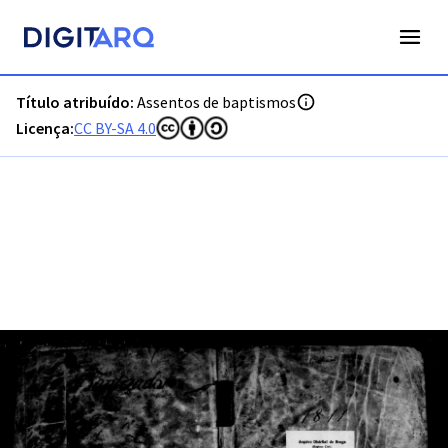
PT-ADVCT-PRQ-PCMN17-001-00008_m1030.jpg - Digitarq
Título atribuído:
Assentos de baptismos
Licença:
CC BY-SA 4.0