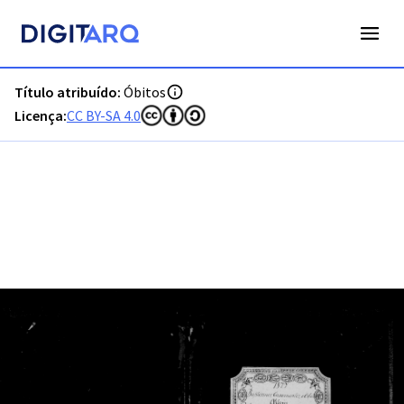
PT-ADFAR-PRQ-MCQ01-003-00023_m0001.jpg - Digitarq
Título atribuído:
Óbitos
Licença:
CC BY-SA 4.0