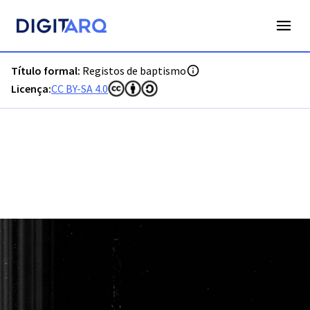
PT-ADLSB-PRQ-PCTM03-001-B1_m0001.jpg - Registos de ba
Título formal:
Registos de baptismo
Licença:
CC BY-SA 4.0